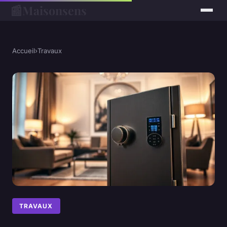
📰
Maisonsens
Accueil
›
Travaux
TRAVAUX