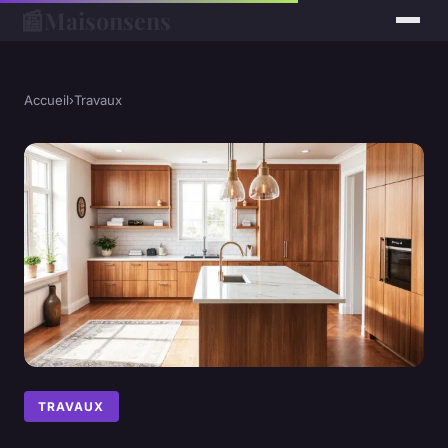
📰
Maisonsens
Accueil
›
Travaux
TRAVAUX