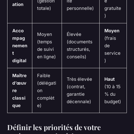
(gestion
ité
e
ation
totale)
personnelle)
gratuite
)
Acco
Moyen
Moyen
Élevée
mpag
(frais
(temps
(documents
nemen
de
de suivi
structurés,
t
service
en ligne)
conseils)
digital
)
Maître
Faible
Très élevée
Haut
d’œuv
(délégati
(contrat,
(10 à 15
re
on
garantie
% du
classi
complèt
décennale)
budget)
que
e)
Définir les priorités de votre