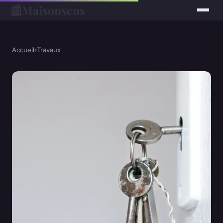
📰
Maisonsens
Accueil
›
Travaux