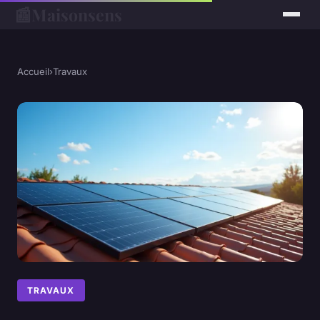
📰
Maisonsens
Accueil
›
Travaux
TRAVAUX