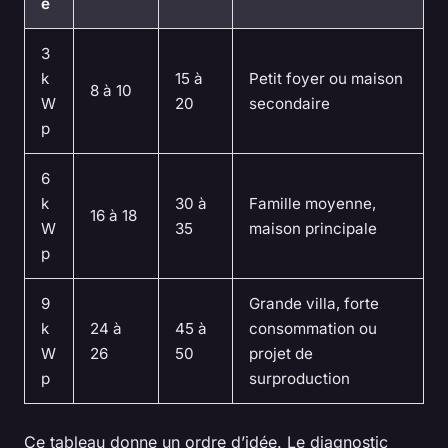
e
3
k
15 à
Petit foyer ou maison
8 à 10
W
20
secondaire
p
6
k
30 à
Famille moyenne,
16 à 18
W
35
maison principale
p
9
Grande villa, forte
k
24 à
45 à
consommation ou
W
26
50
projet de
p
surproduction
Ce tableau donne un ordre d’idée. Le diagnostic