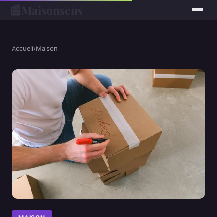
📰
Maisonsens
Accueil
›
Maison