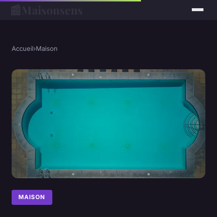
📰
Maisonsens
Accueil
›
Maison
MAISON