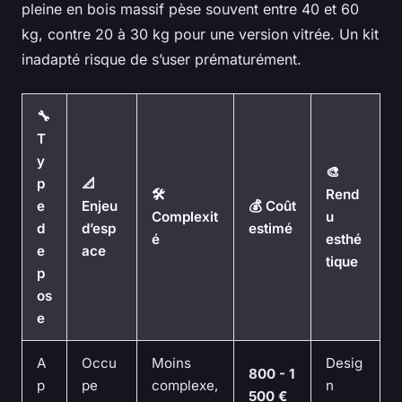
pleine en bois massif pèse souvent entre 40 et 60
kg, contre 20 à 30 kg pour une version vitrée. Un kit
inadapté risque de s’user prématurément.
🔧
T
y
🎨
p
📐
🛠️
Rend
e
Enjeu
💰 Coût
Complexit
u
d
d’esp
estimé
é
esthé
e
ace
tique
p
os
e
A
Occu
Moins
Desig
800 - 1
p
pe
complexe,
n
500 €