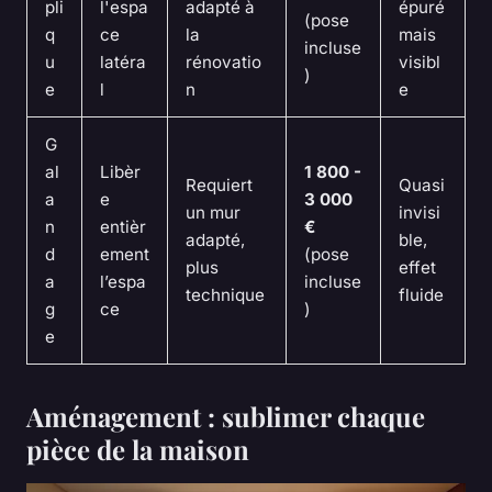
pli
l'espa
adapté à
épuré
(pose
q
ce
la
mais
incluse
u
latéra
rénovatio
visibl
)
e
l
n
e
G
al
Libèr
1 800 -
Requiert
Quasi
a
e
3 000
un mur
invisi
n
entièr
€
adapté,
ble,
d
ement
(pose
plus
effet
a
l’espa
incluse
technique
fluide
g
ce
)
e
Aménagement : sublimer chaque
pièce de la maison