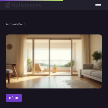
📰
Maisonsens
Accueil
›
Déco
DÉCO